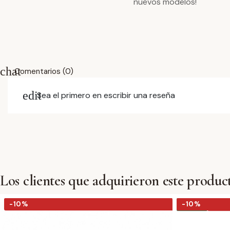
nuevos modelos!
chat
Comentarios (0)
edit
Sea el primero en escribir una reseña
Los clientes que adquirieron este produ
-10%
-10%
-10%
-10%
NUEVO