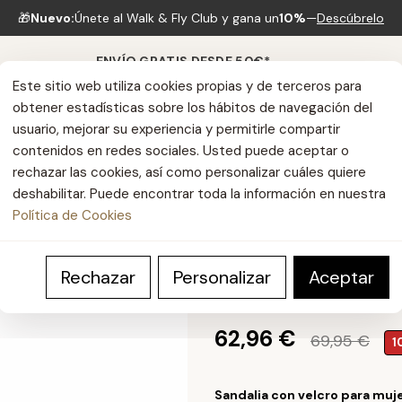
🎁
Nuevo:
Únete al Walk & Fly Club y gana un
10%
—
Descúbrelo
ENVÍO GRATIS DESDE 50€*
Este sitio web utiliza cookies propias y de terceros para
obtener estadísticas sobre los hábitos de navegación del
usuario, mejorar su experiencia y permitirle compartir
contenidos en redes sociales. Usted puede aceptar o
rechazar las cookies, así como personalizar cuáles quiere
deshabilitar. Puede encontrar toda la información en nuestra
Política de Cookies
Toulon
Rechazar
Personalizar
Aceptar
REF: 3861 50770
62,96 €
69,95 €
1
Sandalia con velcro para muj