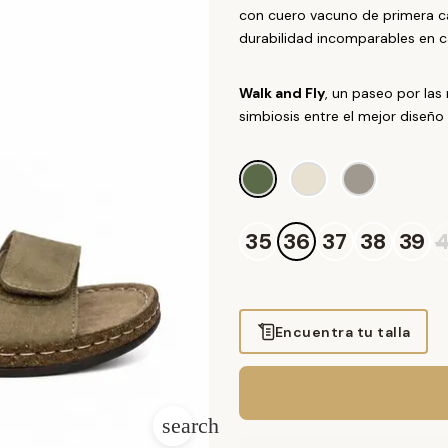
con cuero vacuno de primera ca
durabilidad incomparables en 
Walk and Fly
, un paseo por las 
simbiosis entre el mejor diseño 
KAKI
PERLA
PIEDRA
35
36
37
38
39
Encuentra tu talla
search