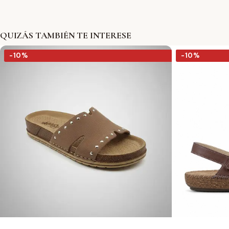
QUIZÁS TAMBIÉN TE INTERESE
-10%
-10%
-10%
-10%