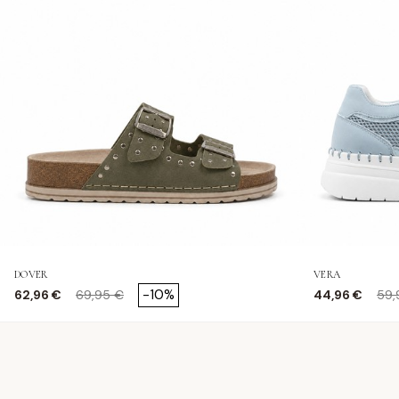
DOVER
VERA
Precio
Precio base
Precio
Pre
-10%
62,96 €
69,95 €
44,96 €
59,