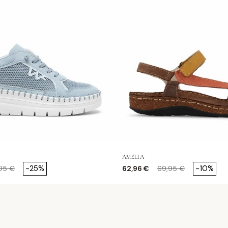
AMELIA
cio base
Precio
Precio base
-25%
-10%
95 €
62,96 €
69,95 €