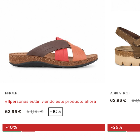
KNOKKE
ADRIATICO
Precio
Pre
62,96 €
69,
11
personas están viendo este producto ahora
Precio
Precio base
-10%
53,96 €
59,95 €
-10%
-25%
-10%
-25%
NUEVO
NUEVO