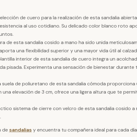
selección de cuero para la realización de esta sandalia abier
resistencia al uso cotidiano. Su delicado color blanco roto a
juntos.
ura de esta sandalia cosido a mano ha sido unida meticulosam
porta una flexibilidad superior y una mayor vida útil al calzad
plantilla interior de esta sandalia de cuero integra un acolch
a pisada. Experimenta una sensación de bienestar durante t
 La suela de poliuretano de esta sandalia cómoda proporciona
n una elevación de 3 cm, ofrece una ligera altura que te permi
ráctico sistema de cierre con velcro de esta sandalia cosido 
.
n de
sandalias
y encuentra tu compañera ideal para cada día.