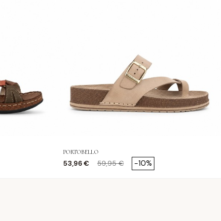
PORTOBELLO
Precio
Precio base
-10%
53,96 €
59,95 €