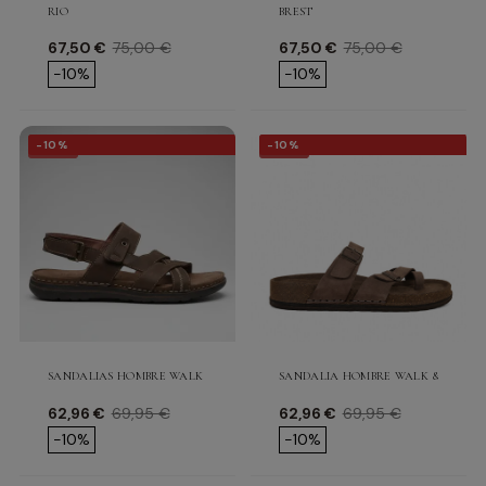
RIO
BREST
Precio
Precio base
Precio
Precio base
67,50 €
75,00 €
67,50 €
75,00 €
-10%
-10%
-10%
-10%
-10%
-10%
SANDALIAS HOMBRE WALK & FLY LA RAMBLA 680 28200
SANDALIA HOMBRE WALK & FLY BE
Precio
Precio base
Precio
Precio base
62,96 €
69,95 €
62,96 €
69,95 €
-10%
-10%