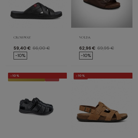
CROSSWAY
VOLDA
Precio
Precio base
Precio
Precio base
59,40 €
66,00 €
62,96 €
69,95 €
-10%
-10%
-10%
-10%
-10%
-10%
★ TOP VENTAS