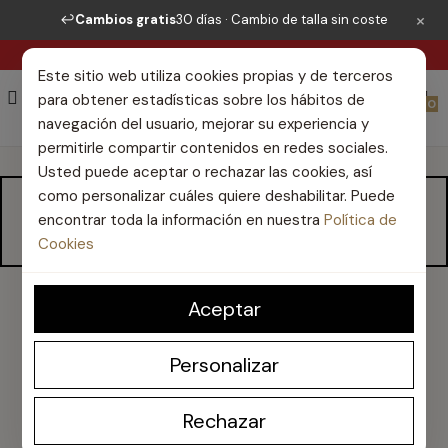
×
↩️
Cambios gratis
30 días · Cambio de talla sin coste
ENVÍO GRATIS DESDE 50€*
Este sitio web utiliza cookies propias y de terceros
para obtener estadísticas sobre los hábitos de
0
navegación del usuario, mejorar su experiencia y
permitirle compartir contenidos en redes sociales.
Usted puede aceptar o rechazar las cookies, así
como personalizar cuáles quiere deshabilitar. Puede
SANDALIAS HOMBRE
encontrar toda la información en nuestra
Política de
Cookies
Aceptar
Sandalias hombre Walk and Fly
Personalizar
Descubre nuestra colección de
sandalias de hombre Walk
and Fly
en esta sección.
Rechazar