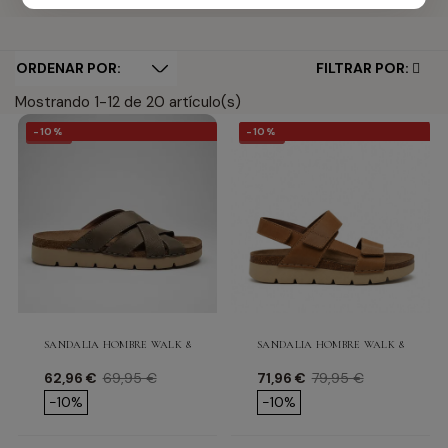
FILTRAR POR:
Mostrando 1-12 de 20 artículo(s)
-10%
-10%
-10%
-10%
SANDALIA HOMBRE WALK & FLY BODO
SANDALIA HOMBRE WALK & FLY T
Precio
Precio base
Precio
Precio base
62,96 €
69,95 €
71,96 €
79,95 €
-10%
-10%