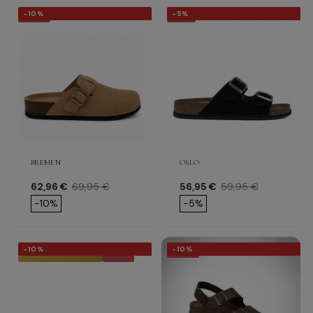
-10%
-5%
-10%
-5%
BREMEN
OSLO
Precio
Precio base
Precio
Precio base
62,96 €
69,95 €
56,95 €
59,95 €
-10%
-5%
-10%
-10%
-10%
-10%
★ TOP VENTAS