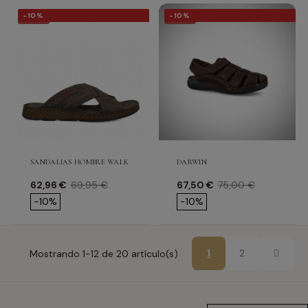
-10%
-10%
-10%
-10%
SANDALIAS HOMBRE WALK & FLY BRISBANE
DARWIN
Precio
Precio base
Precio
Precio base
62,96 €
69,95 €
67,50 €
75,00 €
-10%
-10%
Siguien
1
2
Mostrando 1-12 de 20 artículo(s)