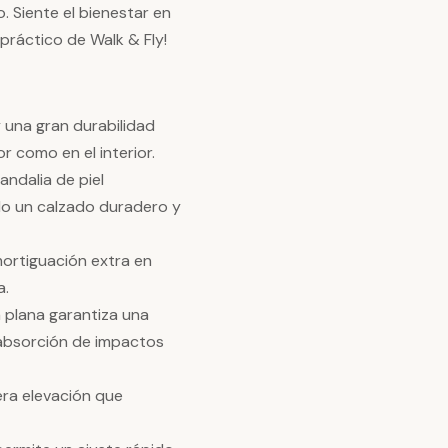
. Siente el bienestar en
 práctico de Walk & Fly!
y una gran durabilidad
r como en el interior.
andalia de piel
ndo un calzado duradero y
amortiguación extra en
a.
a plana garantiza una
 absorción de impactos
era elevación que