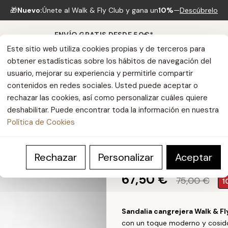
🎁
Nuevo:
↩️
Cambios gratis
Únete al Walk & Fly Club y gana un
30 días · Cambio de talla sin coste
10%
—
Descúbrelo
ENVÍO GRATIS DESDE 50€*
Este sitio web utiliza cookies propias y de terceros para
obtener estadísticas sobre los hábitos de navegación del
usuario, mejorar su experiencia y permitirle compartir
contenidos en redes sociales. Usted puede aceptar o
rechazar las cookies, así como personalizar cuáles quiere
deshabilitar. Puede encontrar toda la información en nuestra
Política de Cookies
Darwin
Rechazar
Personalizar
Aceptar
67,50 €
75,00 €
1
Sandalia cangrejera Walk & F
con un toque moderno y cosido 