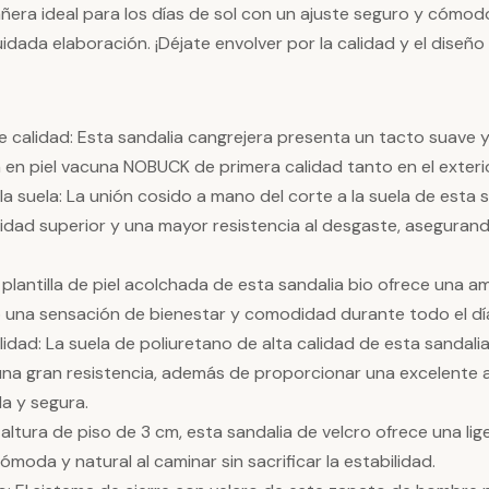
era ideal para los días de sol con un ajuste seguro y cómodo
dada elaboración. ¡Déjate envolver por la calidad y el diseño
 de calidad: Esta sandalia cangrejera presenta un tacto suave 
n en piel vacuna NOBUCK de primera calidad tanto en el exterio
a suela: La unión cosido a mano del corte a la suela de esta s
lidad superior y una mayor resistencia al desgaste, asegura
a plantilla de piel acolchada de esta sandalia bio ofrece una 
 una sensación de bienestar y comodidad durante todo el dí
alidad: La suela de poliuretano de alta calidad de esta sandali
 una gran resistencia, además de proporcionar una excelente
a y segura.
altura de piso de 3 cm, esta sandalia de velcro ofrece una lig
moda y natural al caminar sin sacrificar la estabilidad.