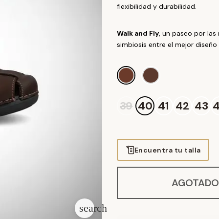
flexibilidad y durabilidad.
Walk and Fly
, un paseo por las 
simbiosis entre el mejor diseño 
MARRÓN OSCURO
T.MORO
39
40
41
42
43
Encuentra tu talla
AGOTADO
search