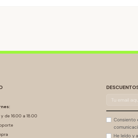
O
DESCUENTOS,
rnes:
 y de 16.00 a 18.00
Consiento 
oporte
comunicaci
mpra
He leído y