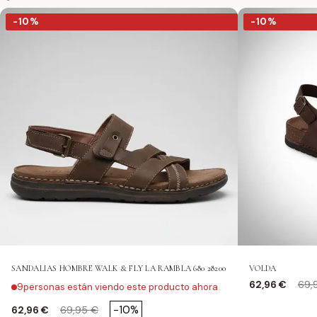
-10%
-10%
-10%
-10%
SANDALIAS HOMBRE WALK & FLY LA RAMBLA 680 28200
VOLDA
Precio
Pre
62,96 €
69,
9
personas están viendo este producto ahora
Precio
Precio base
-10%
62,96 €
69,95 €