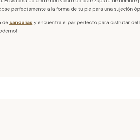
o: El sistema de cierre con velcro de este zapato de hombre p
ndose perfectamente a la forma de tu pie para una sujeción ó
n de
sandalias
y encuentra el par perfecto para disfrutar de
moderno!