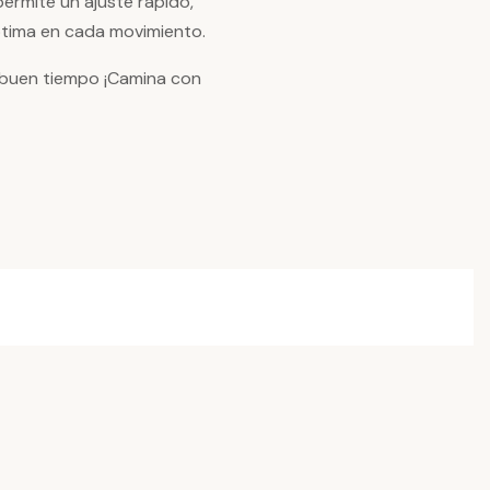
ermite un ajuste rápido,
ptima en cada movimiento.
l buen tiempo ¡Camina con