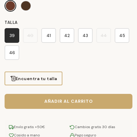
MARRÓN OSCURO
T.MORO/T.MORO
TALLA
39
40
41
42
43
44
45
46
Encuentra tu talla
AÑADIR AL CARRITO
Envío gratis +50€
Cambios gratis 30 días
Cosido a mano
Pago seguro