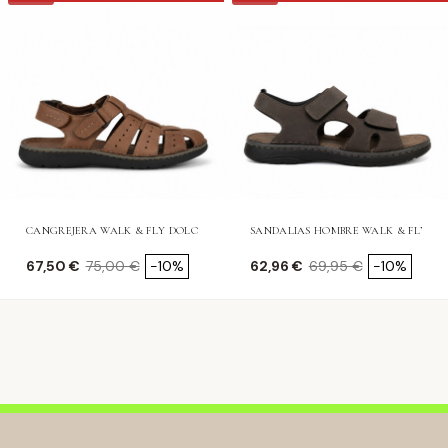
CANGREJERA WALK & FLY DOLOMITE
SANDALIAS HOMBRE WALK & FLY OL
Precio
Precio base
Precio
Precio base
67,50 €
75,00 €
-10%
62,96 €
69,95 €
-10%