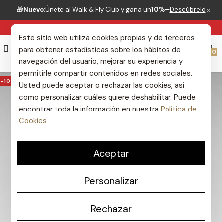
×
🎁
Nuevo:
Únete al Walk & Fly Club y gana un
10%
—
Descúbrelo
CAMBIOS GRATIS 30 DÍAS
Este sitio web utiliza cookies propias y de terceros
para obtener estadísticas sobre los hábitos de
0
navegación del usuario, mejorar su experiencia y
permitirle compartir contenidos en redes sociales.
-10%
Usted puede aceptar o rechazar las cookies, así
-10%
como personalizar cuáles quiere deshabilitar. Puede
encontrar toda la información en nuestra
Política de
Cookies
Aceptar
Personalizar
Rechazar