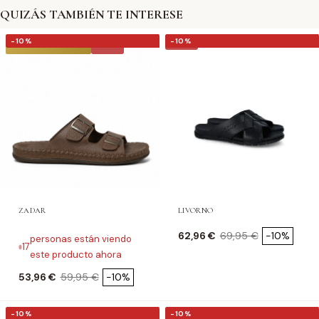
QUIZÁS TAMBIÉN TE INTERESE
-10%
-10%
-10%
-10%
★ TOP VENTAS
ZADAR
LIVORNO
Precio
Precio base
62,96 €
69,95 €
-10%
personas están viendo
17
este producto ahora
Precio
Precio base
53,96 €
59,95 €
-10%
-10%
-10%
-10%
-10%