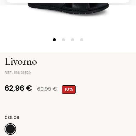
Livorno
REF: 868 36520
62,96 €
69,95 €
10%
COLOR
NEGRO