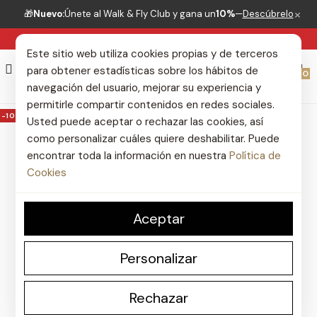
×
🎁
Nuevo:
Únete al Walk & Fly Club y gana un
10%
—
Descúbrelo
ENVÍO GRATIS DESDE 50€*
Este sitio web utiliza cookies propias y de terceros
para obtener estadísticas sobre los hábitos de
0
navegación del usuario, mejorar su experiencia y
permitirle compartir contenidos en redes sociales.
-10%
Usted puede aceptar o rechazar las cookies, así
-10%
como personalizar cuáles quiere deshabilitar. Puede
encontrar toda la información en nuestra
Política de
Cookies
Aceptar
Personalizar
Rechazar