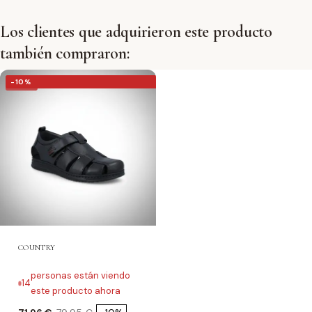
Los clientes que adquirieron este producto
también compraron:
-10%
-10%
COUNTRY
personas están viendo
14
este producto ahora
Precio
Precio base