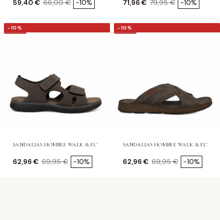
Precio
Precio base
Precio
Precio base
59,40 €
66,00 €
-10%
71,96 €
79,95 €
-10%
-10%
-10%
-10%
-10%
SANDALIAS HOMBRE WALK & FLY OLD SCHOOL
SANDALIAS HOMBRE WALK & FLY BRI
Precio
Precio base
Precio
Precio base
62,96 €
69,95 €
-10%
62,96 €
69,95 €
-10%